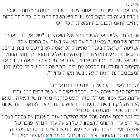
ועם זאת יש בעיניו מטרה אחת יציבה וחשובה: "מטרת המלחמה שהכי 
עומדת בעינה בלי מקום לגמישויות היא השבת החטופים. כל היתר פתוח 
אם כל מה על ישראל לעשות ברצועה? הוא השיב: "לישראל יש טראומה 
לחזור של ממשל צבאי שהיה עד מאי 94 בעזה. עם הסכם אוסלו 
השליטה הישראלית בעזה הסתיימה. הטראומה לשוב לשם מובנת. בהיבט 
הזה, אם הייתי עזבתי הייתי מבין שהעתיד של עזה הוא רק בתנאי התחלה 
שישראל שולטת ומסדירה יציבות, ואז נ
הקיימים היום לרשות הפלסטינית יהיה יותר קשה ממה שקורה בג'נין. לכן 
לקראת סיום השיחה אמר: "הפסד לאויב הוא כשלוקחים ממנו נתח 
אדמה, אבל אסור שמהלך כ
לא רוצה לנקוב בשמות, העובדה היא שהם עדין לא חילצו את ההתיישבות 
כדוגמה לנתח אדמה שהיה יכול להילקח מעז
של הרצועה: "התוחמת הצפונית של רצועת עזה, הם היו פרבר של 
אשקלון, ועל המקום הזה נוכל לעשות משהו שיהיה בהסכמה, יש לזה 
היתכנות. זה המפתח, אנחנו זקוקים להסכמה ולא למהלים מפלגים".