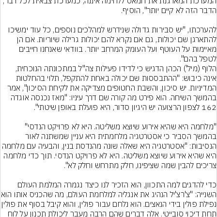
המערכת המארגנת את חמאס ללחימה איננה, כמערכת צבאית לכל דבר, 
להערכתו, "יש סבירות גדולה שנידרש למהלכים נוספים, כל עוד ימשיכו 
להתארגן שם יכולות, גם אם נקרא להם יכולות גרילה שיוריות. אם הן 
מאיימות על העוטף ועל העומק המרחב יותר. בוודאי שאנחנו חייבים 
הלוף (מיל') הכהן הדגיש כי לדידו פעילות צה"ל במתכונתה הנוכחית, 
אינה כיבוש: "ההתבססות שם יכולה באחת להתקפל, תלוי בהחלטות 
המדיניות. יש סיכון, והשבת החטופים מצדיקה את לקיחת הסיכון", אמר 
בהמשך השיחה. הוא פירט מה קורה שם דרך עיניו: "מאז נכנסה אוגדה 
בהמשך הסביר כי אסטרטגיה מלחמתית היא עניין שמשתנה לאור 
הנסיבות: "אסטרטגיה היא שאלה שונה מהנדסת בנין, והבעיה עם מ
היא שהיא אירוע שיוצא משליטה. היא לא פרויקט הנדסי. תוך כדי מלחמה 
כדי להדגים למה התכוון, הוא הזכיר לנו כיצד נגמרה המלמת העולם 
השנייה: "צ'רצ'יל הנהיג את אנגליה
נפילת פולין בידי הנאצים. הוא נלחם עבור פולין, והוא קיב
תחת דיכוי סובייטי. אלה דברים שהם הרבה מעבר ליכולת תכנון על לוח 