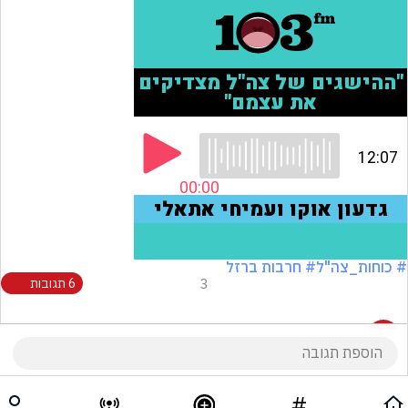
# כוחות_צה"ל
# חרבות ברזל
3
6 תגובות
6 תגובות