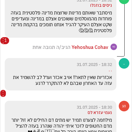
18:32 - 31.07.2025
ניסים בוזגלו
מיסתבר שאותם מדינות שרוצות מדינה פלסטינית בעזה 
פוחדות מהמוסלמים ששוכנים אצלם במדינה ומעדיפים 
שקט אצלם העיקר להגיד אנחנו תומכים בהקמת מדינה 
פלסטינית 🤔🤔🤔
1
Yehoshua Cohav
הגיב/ה תגובה אחת
18:32 - 31.07.2025
. .
אכזריות שאין לתאר!! אויב אכזר וערל לב להשמיד את 
עזה עד האחרון שבהם לא להתקרר לרגע
18:30 - 31.07.2025
נעמי עזרא לס
מילחמה לצערנו תמיד יש מתים דם החילים לא זול יותר 
מדם החטופים לזכר איתי יהודה שנהרג בעזה להציל 
חטופים אמא רינתי בוכה כל יום🇮🇱🙏✌️⚘️💔