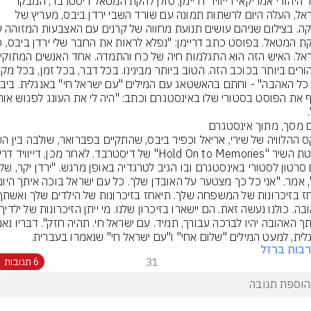
הזמר היהודי אמריקאי דייוויד דריימן, סולן להקת המטאל דיסטרבד, המבקר 
בישראל, העלה היום לרשתות תמונה עם שורד השבי ירדן ביבס, מעריץ של 
ם מסך, מתוך אינסטגרם
לית, למעט המילים "שלום אחי" ו"עם ישראל חי" שנאמרו בעברית.
בות ברזל
31
6 תגובות