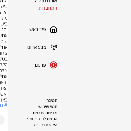
אורח חמ״ל
התחברות
פיד ראשי
צבע אדום
אחי".
צילו
פרסם
באנג
תמיכה
# חר
תנאי שימוש
מדיניות פרטיות
הנחיות לכתבי חמ״ל
הצהרת נגישות