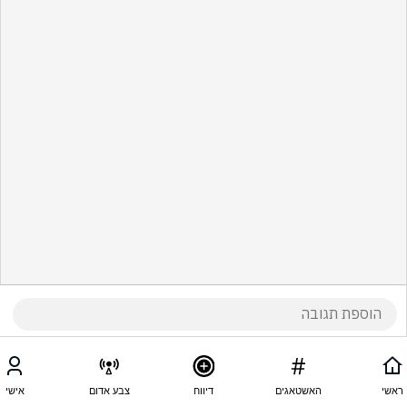
ראשי
האשטאגים
דיווח
צבע אדום
אישי