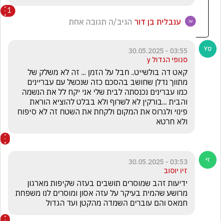
1
ענבלית בן דור
הגיב/ה תגובה אחת
03:55 - 30.05.2025
סנופי הגדול y
קאט דה בולשייט.. חבל על הזמן ... זה לא משלק של 
מתווך נדלן שחושב בהסכם כזה שנכשל עם עבריינים 
כמו עברינים נכנסתה לבית שלי אני יקח לל את הנשמה 
והבית ...בורקין לא לשרוף ולא בבלט להוציא הוראת 
פינוי ולגרוס את המקום ולקחת את השטח זה לא סיפוח 
ולא חרטא
03:53 - 30.05.2025
זיו יוסוב
ידיעות זהב שמוסרים תושבים בעזה שקיפות מארגון 
מרושע שהמית בעיקר על עזה אסון ומוסרים לנו משפחת 
חמאס והם עוברים השמדה מהקטן ועד הגדול