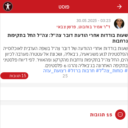
פוסט
03:23 - 30.05.2025
ד"ר אמיר בוחבוט, פרשן צבאי
שעות בודדות אחרי הודעת דובר צה״ל: צה״ל החל בתקיפות
נרחבות
שעות בודדות אחרי ההודעה של דובר צה״ל בשפה הערבית לאוכלוסייה 
הפלסטינית לנוע משג׳אעיה, ג׳באליה, ושכונת אל עטטרה מערבה לכיוון 
הים, החל צה״ל בתקיפות נרחבות מהקרקע ומהאוויר. לפי דיווח פלסטיני 
בתקיפה האחרונה בג׳באליה נהרגו 6 פלסטינים.
# כוחות_צה"ל
# חרבות ברזל
# רצועת_עזה
25
15 תגובות
15 תגובות