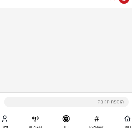
ראשי
האשטאגים
דיווח
צבע אדום
אישי