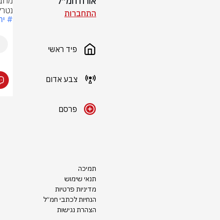
אורח חמ״ל
נטרל
התחברות
# יה
פיד ראשי
צבע אדום
פרסם
תמיכה
תנאי שימוש
מדיניות פרטיות
הנחיות לכתבי חמ״ל
הצהרת נגישות