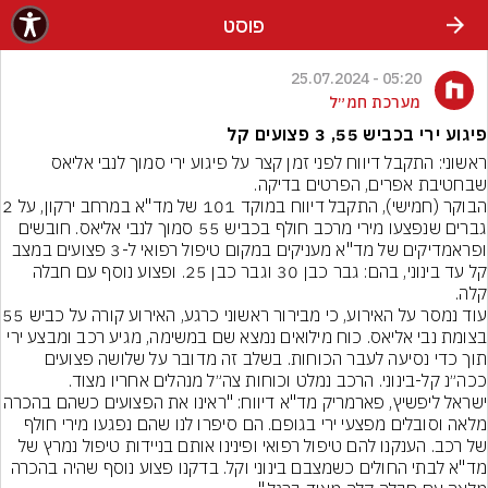
פוסט
05:20 - 25.07.2024
מערכת חמ״ל
פיגוע ירי בכביש 55, 3 פצועים קל
ראשוני: התקבל דיווח לפני זמן קצר על פיגוע ירי סמוך לנבי אליאס 
שבחטיבת אפרים, הפרטים בדיקה.
הבוקר (חמישי), התקבל דיווח במוקד 101 
גברים שנפצעו מירי מרכב חולף בכביש 55 סמוך לנבי אליאס. חובשים 
ופראמדיקים של מד"א מעניקים במקום טיפול רפואי ל-3 פצועים במצב 
קל עד בינוני, בהם: גבר כבן 30 וגבר כבן 25. ופצוע נוסף עם חבלה 
קלה.
עוד נמסר על האירוע, כי מבירור רא
בצומת נבי אליאס. כוח מילואים נמצא שם במשימה, מגיע רכב ומבצע ירי 
תוך כדי נסיעה לעבר הכוחות. בשלב זה מדובר על שלושה פצועים 
ככה״נ קל-בינוני. הרכב נמלט וכוחות צה״ל מנהלים אחריו מצוד.
ישראל ליפשיץ, פארמריק מד''א דיווח: "ראינו את הפצועים
מלאה וסובלים מפצעי ירי בגופם. הם סיפרו לנו שהם נפגעו מירי חולף 
של רכב. הענקנו להם טיפול רפואי ופינינו אותם בניידות טיפול נמרץ של 
מד"א לבתי החולים כשמצבם בינוני וקל. בדקנו פצוע נוסף שהיה בהכרה 