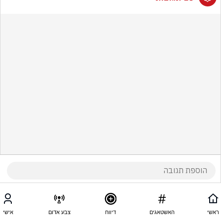
ראשי
האשטאגים
דיווח
צבע אדום
אישי