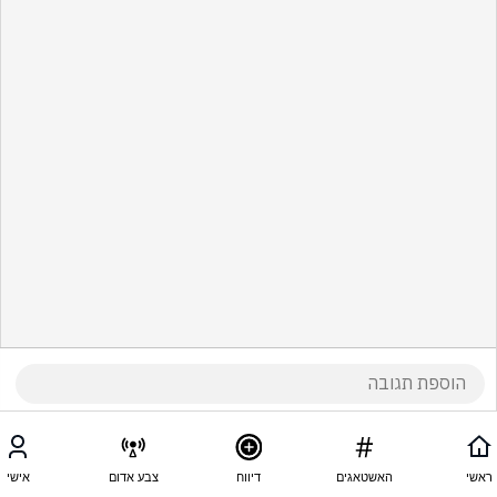
ראשי
האשטאגים
דיווח
צבע אדום
אישי