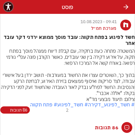
פוסט
09:41 - 10.08.2023
מערכת חמ״ל
חשד לפיגוע בפתח תקווה: עובד מוסך ממוצא ירדני דקר עובד
אחר
המשטרה פתחה כעת בחקירה, עם קבלת דיווח ממנהל מוסך בפתח 
תקוה, על אירוע דקירה בין שני עובדים, כאשר הקורבן פונה עפ"י גורמי 
בתוך כך, השוטרים עצרו את החשוד במעורבות- תושב ירדן בעל אישורי 
עבודה, לצד סריקות ואיסוף ממצאים בזירת האירוע, לבחינת הרקע 
והנסיבות. החשד לפח"ע נבדק לאור העובדה שהחשוד
בקולו: "אללה אכבר".
צילום: תיעוד מבצעי מד"א
# חשד_לפיגוע_דקירה
# חשד_לפיגוע
# פתח תקווה
2
86 תגובות
86 תגובות