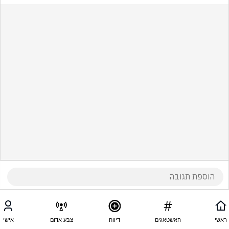
ראשי
האשטאגים
דיווח
צבע אדום
אישי