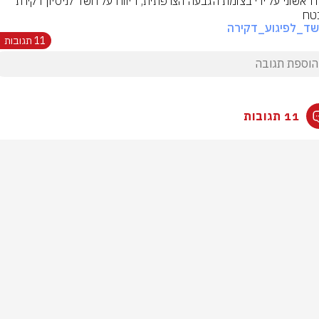
דיווח ראשוני על ירי בצומת הגבעה הצרפתית, דיווח על חשד לניסיון דקירת 
טח
ד_לפיגוע_דקירה
11 תגובות
11 תגובות