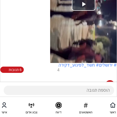
Play
Video
# ירושלים
# חשד_לפיגוע_דקירה
4
6 תגובות
6 תגובות
ראשי
האשטאגים
דיווח
צבע אדום
אישי