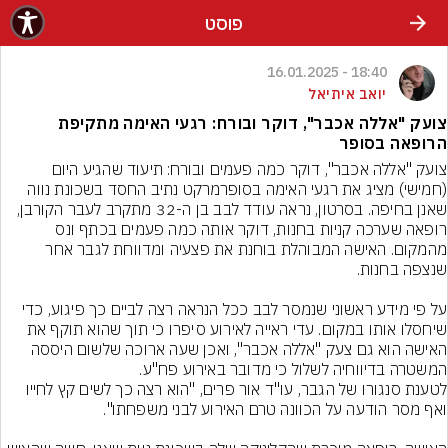
פוסט
18:40 - 16.01.2025
יואב איתיאל
צועק "אללה אכבר", דוקר ובורח: רגעי האימה מתקיפת
הרופאה בסופר
צועק "אללה אכבר", דוקר כמה פעמים ובורח: תיעוד שהגיע היום 
(חמישי) מציג את רגעי האימה בסופרמרקט נתיב החסד בשכונת נווה 
שאנן בחיפה. בסרטון, נראה עודד לבב בן ה-32 מתקרב לעבר הקורבן, 
רופאה שערכה קניות בחנות, דוקר אותה כמה פעמים בכתף ונס 
מהמקום. האישה המבוהלת בוחנת את פצעיה ומדווחת לגבר אחר 
על פי מידע ראשוני שנמסר לבב ככל הנראה רצה לביים כך פיגוע, כדי 
שיחסלו אותו במקום. עדי ראייה לאירוע סיפרו כי תוך שהוא תוקף את 
האישה הוא גם צעק "אללה אכבר", ואכן שעה ארוכה שלשום היססה 
לטענת סנגורו של הגבר, עו"ד אור פרים, "הוא רצה כך לשים קץ לחייו 