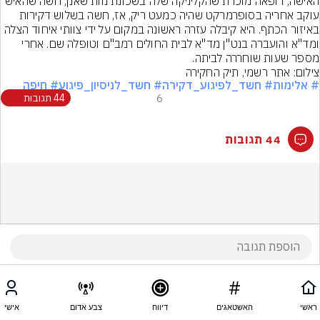
האישה, רופאה מוכרת שהקליניקה שלה בשכונת נוות שאנן, חשה שהאיש 
עוקב אחריה בסופרמרקט שהיה כמעט ריק, אז, חשה בשלוש דקירות 
באיזור הכתף. היא קיבלה עזרה ראשונה במקום על ידי צוותי איחוד הצלה 
ומד"א והועברה בנט"ן מד"א לבית החולים רמב"ם וטופלה שם. אחרי 
מספר שעות שוחררה לביתה.
צילום: אתר רשמי, תיק החקירה
# אלימות
# חשד_לפיגוע_דקירה
# חשד_לניסיון_פיגוע
# חיפה
6
44 תגובות
44 תגובות
ראשי
האשטאגים
דיווח
צבע אדום
אישי