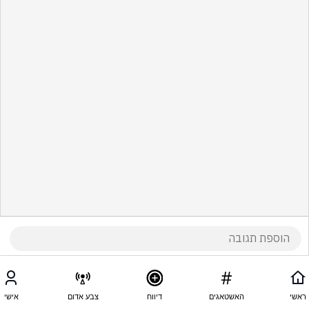
ראשי
האשטאגים
דיווח
צבע אדום
אישי