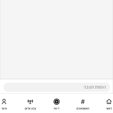
ראשי
האשטאגים
דיווח
צבע אדום
אישי