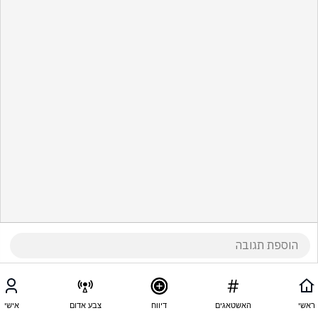
ראשי
האשטאגים
דיווח
צבע אדום
אישי