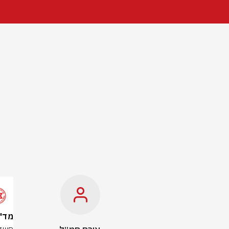
מד"א: 4 פצועים בדריסה 