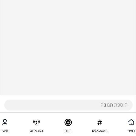
ראשי
האשטאגים
דיווח
צבע אדום
אישי