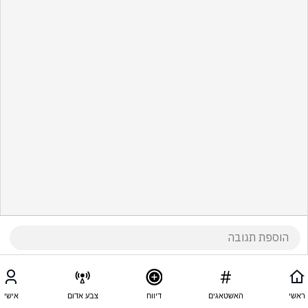
ראשי
האשטאגים
דיווח
צבע אדום
אישי