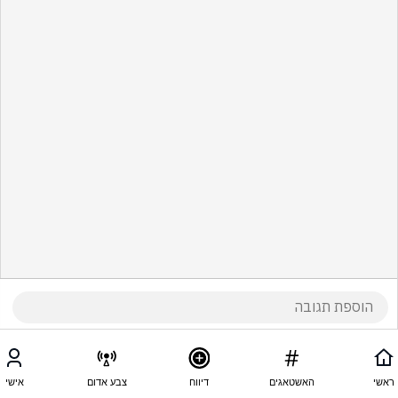
ראשי
האשטאגים
דיווח
צבע אדום
אישי