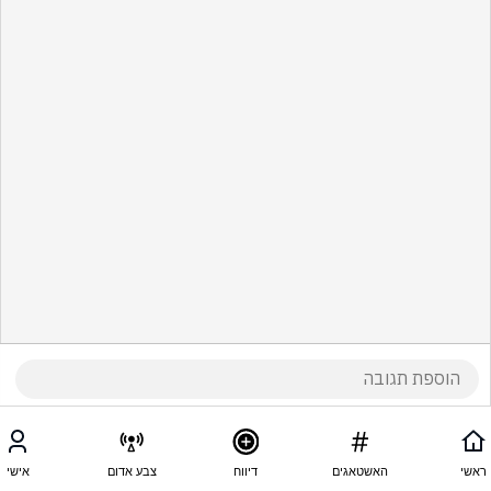
ראשי
האשטאגים
דיווח
צבע אדום
אישי