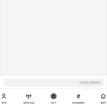
ראשי
האשטאגים
דיווח
צבע אדום
אישי