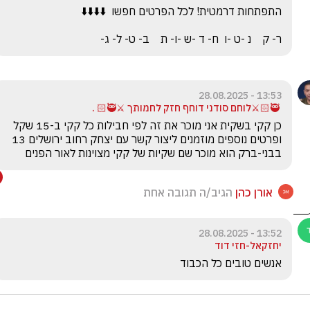
ר- ק    נ -ט -ו  ח- ד -ש -ו- ת    ב- ט- ל- ג-
13:53 - 28.08.2025
‏ 🥷🏻⚔️לוחם סודני ‏דוחף חזק לחמותך ⚔️🥷🏻 .
‏כן קקי בשקית אני מוכר את זה לפי חבילות כל קקי ב-15 שקל 
ופרטים נוספים מוזמנים ליצור קשר עם יצחק רחוב ירושלים 13 
בבני-ברק הוא מוכר שם שקיות של קקי מצוינות לאור הפנים
אורן כהן
הגיב/ה תגובה אחת
13:52 - 28.08.2025
יחזקאל-חזי דוד
אנשים טובים כל הכבוד