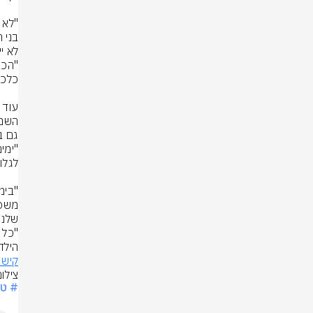
הילד
קישו
צילו
# טב