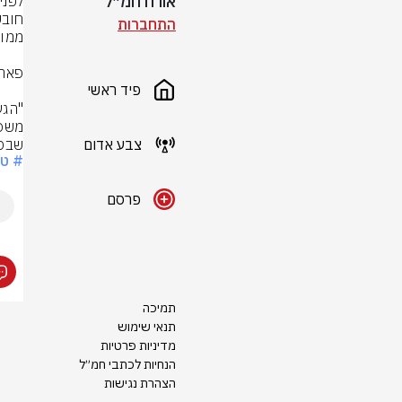
אורח חמ״ל
התחברות
פיד ראשי
צבע אדום
שבסו
# טב
פרסם
תמיכה
תנאי שימוש
מדיניות פרטיות
הנחיות לכתבי חמ״ל
הצהרת נגישות