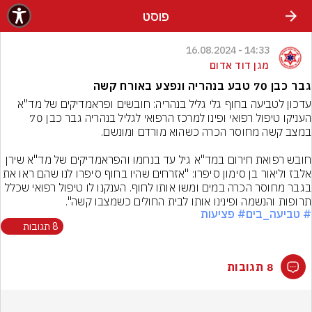
פוסט
14:33 - 16.08.2024
מגן דוד אדום
גבר כבן 70 טבע בנהריה ונפצע באורח קשה
עדכון לטביעה בחוף גלי גליל בנהריה: חובשים ופראמדיקים של מד"א 
העניקו טיפול רפואי ופינו למרכז הרפואי לגליל בנהריה גבר כבן 70 
חובש רפואת חירום במד"א גיל עד בנחמו והפראמדיקים של מד"א שירן 
אלבז וליאור בן סימון סיפרו: "אזרחים שהיו בחוף סיפרו לנו שהם ר
בגבר מחוסר הכרה במים ומשו אותו לחוף. הענקנו לו טיפול רפואי שכלל 
תרופות והנשמה ופינינו אותו לבית החולים כשמצבו קשה".
# טביעה_בים
# פציעות
8 תגובות
8 תגובות