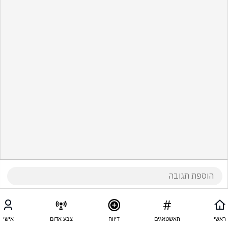
ראשי
האשטאגים
דיווח
צבע אדום
אישי