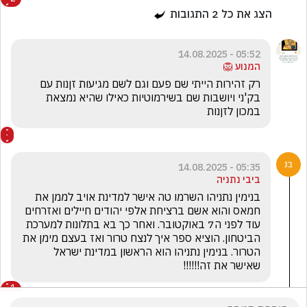
הצג את כל
2
התגובות
05:52 - 14.08.2025
המנוע 🦁
רק זהירות הייתי שם פעם וגם לשם מגיעות זןנות עם 
בק'ני ויושבות שם בשירמוטיות כאילו שהיא נמצאת 
במכון לזןנות
05:35 - 14.08.2025
ביבי נתניה
בנימין נתניהו השרמו טה אישר למדינת אויב לממן את 
חמאס והוא אשם ברציחת אלפי יהודים חיילים ואזרחים 
עוד לפני ה7 באוקטובר. ואחר כך בא בתלונות למערכת 
הביטחון. הוציא ספר איך לנצח טרור ואז בעצם מימן את 
הטרור. בנימין נתניהו הוא הראשון במדינת ישראל 
שאישר את זה!!!!!!
1
קובי אסולין
הגיב/ה תגובה אחת