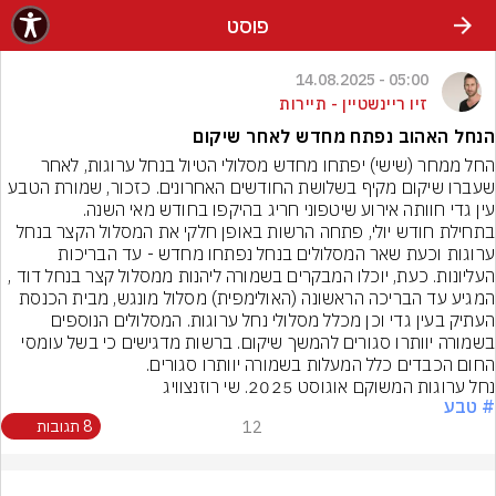
פוסט
05:00 - 14.08.2025
זיו ריינשטיין - תיירות
הנחל האהוב נפתח מחדש לאחר שיקום
החל ממחר (שישי) יפתחו מחדש מסלולי הטיול בנחל ערוגות, לאחר 
שעברו שיקום מקיף בשלושת החודשים האחרונים. כזכור, שמורת הטבע 
עין גדי חוותה אירוע שיטפוני חריג בהיקפו בחודש מאי השנה.
בתחילת חודש יולי, פתחה הרשות באופן חלקי את המסלול הקצר בנחל 
ערוגות וכעת שאר המסלולים בנחל נפתחו מחדש - עד הבריכות 
העליונות. כעת, יוכלו המבקרים בשמורה ליהנות ממסלול קצר בנחל דוד , 
המגיע עד הבריכה הראשונה (האולימפית) מסלול מונגש, מבית הכנסת 
העתיק בעין גדי וכן מכלל מסלולי נחל ערוגות. המסלולים הנוספים 
בשמורה יוותרו סגורים להמשך שיקום. ברשות מדגישים כי בשל עומסי 
החום הכבדים כלל המעלות בשמורה יוותרו סגורים.
נחל ערוגות המשוקם אוגוסט 2025. שי רוזנצוויג
# טבע
12
8 תגובות