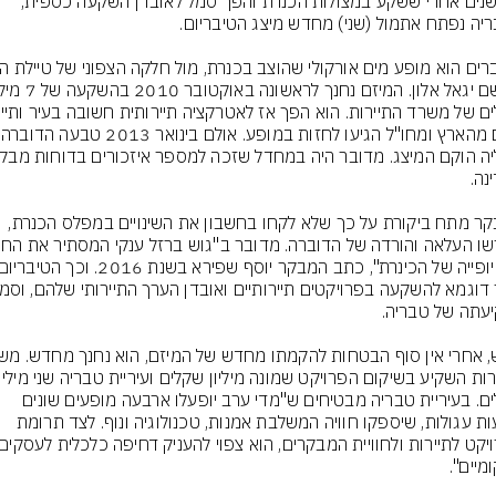
13 שנים אחרי ששקע במצולות הכנרת והפך סמל לאובדן השקעה כספית, 
רבים מהארץ ומחו"
המבקר מתח ביקורת על כך שלא לקחו בחשבון את השינויים במפלס הכנרת, 
שקלים. בעיריית טבריה מבטיחים ש"מדי ערב יופעלו ארבעה מופעים שונים 
בשעות עגולות, שיספקו חוויה המשלבת אמנות, טכנולוגיה ונוף. לצד תרומת 