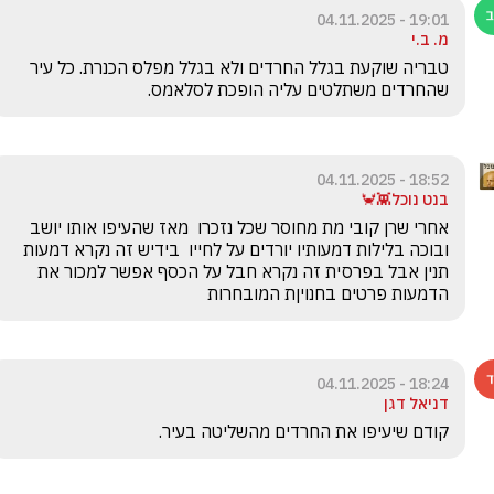
19:01 - 04.11.2025
מ. ב.י
טבריה שוקעת בגלל החרדים ולא בגלל מפלס הכנרת. כל עיר 
שהחרדים משתלטים עליה הופכת לסלאמס. 
18:52 - 04.11.2025
בנט נוכל👾🦀
אחרי שרן קובי מת מחוסר שכל נזכרו  מאז שהעיפו אותו יושב 
ובוכה בלילות דמעותיו יורדים על לחייו  בידיש זה נקרא דמעות 
תנין אבל בפרסית זה נקרא חבל על הכסף אפשר למכור את 
הדמעות פרטים בחנויןת המובחרות
18:24 - 04.11.2025
דניאל דגן
קודם שיעיפו את החרדים מהשליטה בעיר. 