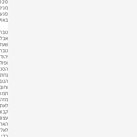
וחוב
תמונו