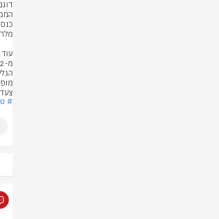
צעד 
# טב