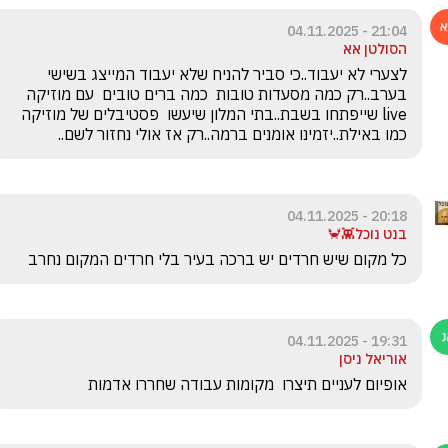
21:04 - 04.11.2025
הסולטן אא
לצערי לא יעבוד..כי סביר להניח שלא יעבוד המייצג בשישי 
בערב..רק כמה מסעדות טובות  כמה ברים טובים  עם מוזיקה 
live שייפתחו בשבת..בתי המלון שיעשו  פסטיבלים של מוזיקה  
כמו באילת..יזמינו אומנים ברמה..רק אז אולי נחזור לשם..
20:18 - 04.11.2025
בנט נוכל👾🦀
כל מקום שיש חרדים יש ברכה בעיר בלי חרדים המקום נחרב
19:31 - 04.11.2025
אוריאל ניסן
אופיום לעניים תיצרו  מקומות עבודה שחררו אדמות 