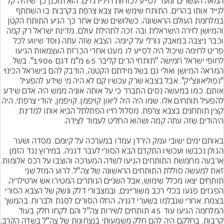
המאה העשרים ונועד לסייע לכוחות חיל-רגלים. הוא תוכנן כך שיהיה קל 
לנייד אותו בהרים. התותח שימש את צבא צרפת בקרבות בו השתתף 
במלחמת העולם הראשונה. כשלושים שנים אחר כך הגיע התותח הקטן 
והמיושן לזירה הישראלית ובה זכה לתהילת עולם. מדינת ישראל רק קמה 
וכבר ניצבה במאבק גורלי על קיומה. הצבא שזה עתה נוסד שיווע לכל 
פריט לחימה שיכול היה לסייע לו. מעט אחרי הכרזת העצמאות הגיעו 
לחופי ישראל חמישה "תותחי הרים קליבר 65 מ"מ דגם 1906". בשל 
המראה המיושן ואולי גם בשל מידתם הקטנה, הודבק להם בישראל הכינוי 
"נפוליאונצ'יק". אבל בצבא שרק עכשיו קם לא היה מי שידע להפעיל 
אותם. כמו במעשה נסים התברר כי על אותה אוניה ממש היה אדם שידע 
להפעיל תותחים אלו. שמו היה היה ליאון קויפמן. קויפמן, יהודי צרפתי, היה 
קצין תותחנים בצבא צרפת. מסלול חייו הפתלתל הביא אותו למדינת 
באותם ימים ישובי עמק הירדן עמדו במערכה על קיומם. מסדה ושער 
הגולן נכבשו ועכשיו התקדם הבא הסורי לעבר דגניה. במירוץ נגד הזמן 
ארבעה מחמשת התותחים הגיעו לשדה ה
זאת למעשה סוללת התותחים הראשונה של צה"ל. לרוע המזל שני 
תותחים יצאו מכלל שימוש, אבל השניים הנותרים המטירו אש ארטילריה. 
הפגזים פגעו בכלי רכב משוריינים, ובמצבורי דלק ונשק של הצבא הסורי 
בצמח. אחרי שנבלמו בשערי דגניה, החלו הסורים לסגת ולברוח. בהמשך 
המלחמה הגיעו עוד 45 תותחים לשירות צה"ל והם לקחו חלק בעוד 