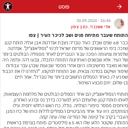
פוסט
16:46 - 30.09.2024
אלי אשכנזי, כתב צפון
התותח שעבר מתיחת פנים ושב לכיכר העיר | צפו
כבר 68 שנים שבלב העיר טבריה ניצבת אנדרטת אבן ועליה תותח קטן 
שזכה בימי הראשונים של מדינת ישראל לכינוי "נפוליאונצ'יק". אנדרטה 
שלמרות צניעותה הפכה עבור הטבריינים לאחד מסמליה הבולטים ביותר 
של העיר. אלא שבשנים האחרונות התותח התבלה, צבעו דהה ונדמה היה 
שהוא מאבד מחשיבותו. היום אחרי מספר שבועות שבהן עבר עבודות 
שימור ושיקום בסדנה צבאית, שב התותח למקומו. "החזרנו לו את הכבוד 
שמגיע לו, כאחד הסמלים החשובים ביותר של טבריה", אמר חיים 
תותחי הנפוליאונצ'יק הם אחד הסמלים הבולטים של מלחמת העצמאות; 
לאותו תותח קטן, שלעתים הגיע למערכה בדרך נס וברגע האחרון, 
מיוחסים מספר סיפורי הצלחה. גודלו, כח האש החלש יחסית וגילו 
המתקדם, היוו עוד אחד מהביטויים הסמליים לדלות כוחו של כח המגן 
התותח, שקוטר הלוע שלו הוא 65 מילימטרים, פותח בצרפת בראשית 