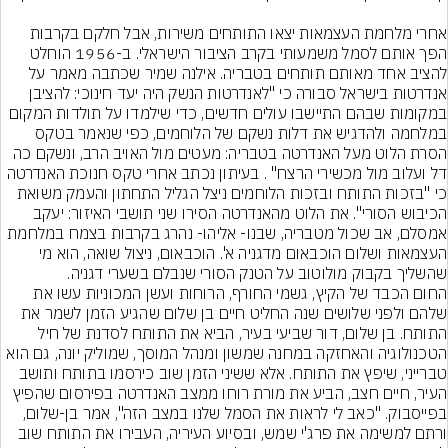
אחרי מלחמת העצמאות יצאו התותחים משירות, אבל חלקם בקרבות 
הפך אותם לסמל משמעותי בקרב הציבור הישראלי. ב-1956 הוחלט 
להציב אחד מאותם תותחים בטבריה. אילנה שמיר שכתבה מאמר על 
אנדרטות בישראל סבורה כי "לאנדרטות הנשק היה יעד חינוכי: להציבן 
במקומות שבהם התיישבו עולים חדשים, כדי שילמדו על תולדות המקום 
במלחמה ולהדגיש את דלות נשקם של הלוחמים, כפי שנאמר בטקס 
הסרת הלוט מעל האנדרטה בטבריה: מעטים מול האויב הרב, ונשקם כה 
דל ועלוב מול מכשירי הרצח" . בעיתון נכתב אחרי טקס חנוכת האנדרטה 
כי "בזכות התותח ובזכות הלוחמים ניצל הגליל התחתון והעמק משואת 
הכיבוש הסורי". את הלוט מהאנדרטה הסירו שני תושבי האיזור: יעקב 
אמסלם, אב שכול מטבריה, שבנו- אליהו- נהרג בקרבות בצמח במלחמת 
העצמאות ושלום הוכבאום מדגניה א'. הוכבאום, ניצול שואה, הוא מי 
החום הכבד של הקיץ, גשמי החורף, הרוחות ועשן המכוניות עשו את 
שלהם ולפני שלושים שנה החליט חיים בן שלום שהגיע הזמן לשמר את 
התותח. בן שלום, דור שביעי בעיר, הביא את התותח לסדנת של חיל 
הטכנולוגיה והאחזקה במחנה שמשון ומנהל המוסך, שמוליק יונה, גם הוא 
טברייני, שיפץ את התותח. אלא ששיני הזמן שוב כירסמו בתותח ותושב 
העיר, חיים חצב, הביע את מורת רוחו ממצב האנדרטה בפירסום שהפיץ 
בפייסבוק. "כאב לי לראות את הסמל שלנו במצב הזה", אמר בן-שלום, 
ורתם למשימה את פרג'י שמש, ובסיוע העיריה, העבירו את התותח שוב 