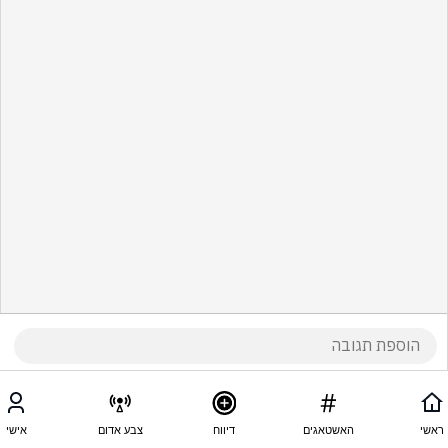
ראשי
האשטאגים
דיווח
צבע אדום
אישי