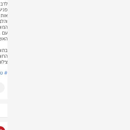
החומ
# טב