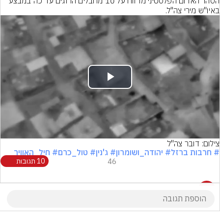
הסהר האדום הפלסטיני מדווח על 10 מחבלים הרוגים עד כה במבצע 
באיו"ש מירי צה"ל.
Play
Video
צילום: דובר צה"ל
# חרבות ברזל
# יהודה_ושומרון
# ג'נין
# טול_כרם
# חיל_האוויר
46
10 תגובות
10 תגובות