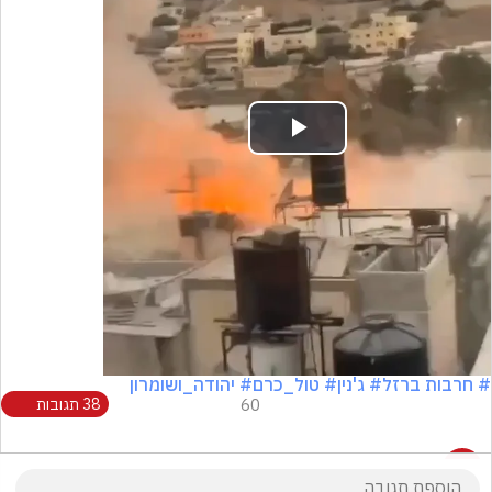
Play
Video
# חרבות ברזל
# ג'נין
# טול_כרם
# יהודה_ושומרון
60
38 תגובות
38 תגובות