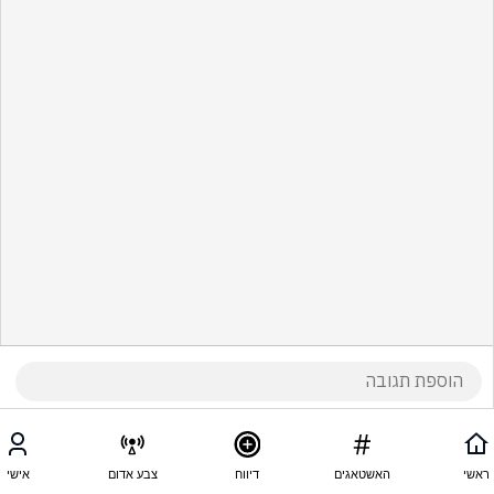
ראשי
האשטאגים
דיווח
צבע אדום
אישי