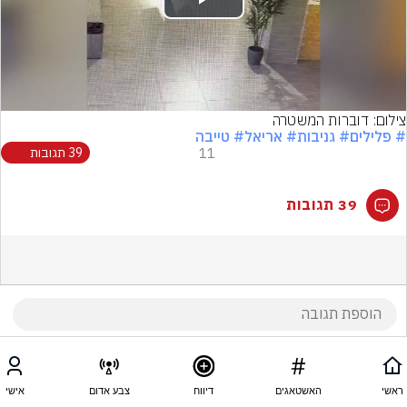
Play
Video
צילום: דוברות המשטרה
# פלילים
# גניבות
# אריאל
# טייבה
11
39 תגובות
39 תגובות
ראשי
האשטאגים
דיווח
צבע אדום
אישי