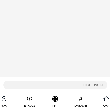
ראשי
האשטאגים
דיווח
צבע אדום
אישי