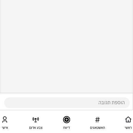
ראשי
האשטאגים
דיווח
צבע אדום
אישי