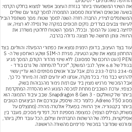
הוחלפה מאלומיניום - לטיטניום.
את השינוי המשמעותי ביותר בגזרת העיצוב אפשר למצוא בחלקו הקדמי: 
בשעה שבשנים האחרונות סמסונג התמסרה למסך קמור עם שוליים 
המשתפלים לצידיו, 
לעיוותי צבעים בצדדים, נזקים תכופים במקרה של נפילה לא רצויה, או 
לחיצה בשוגג על המסך. ובכלל, המסך השטוח לחלוטין משדרג את 
עוד בצד העיצוב, בדופן הימנית נמצא את כפתורי ההפעלה
התחתון נמצא את שקע הטעינה, מגירת ה-SIM ושקע האחסון של ה-S 
PEN ׁ(העט החכם של סמסונג). ללא שינוי מהדור הקודם, המסך מגיע 
בגודל של 6.8 אינץ'. לגבי המשקל, "זכינו" להפחתה של גרם בודד - 
מ-234 גרם ל-233 גרם, אבל עבור אנשים מסוימים הוא עדיין עשוי 
להרגיש כבד מדי. בכל מקרה, אנחנו לא יודעים למה זה מיוחד כל כך, 
אבל המכשיר מרגיש מצוין ביד עם רמת גימור מהגבוהות בשוק.
כצפוי, ערכת השבבים מתחת למכסה המנוע היא מהסדרה המתקדמת 
ביותר של קוואלקום - Snapdragon 8 Gen 3. שבב עיבוד התמונה הוא 
מסוג Adreno 750, כלומר כזה שיספק עבורכם את הביצועים הטובים 
ביותר בקטגוריה. איך החוויה בפועל? אולטרה מהירה (מתנצלים על 
משחק המילים הצפוי). כמצופה מספינת דגל, דפדוף מסכים, מעבר בין 
אפליקציות, גלילה של הרשתות החברתיות וצילום, הכל עובד חלק ביותר, 