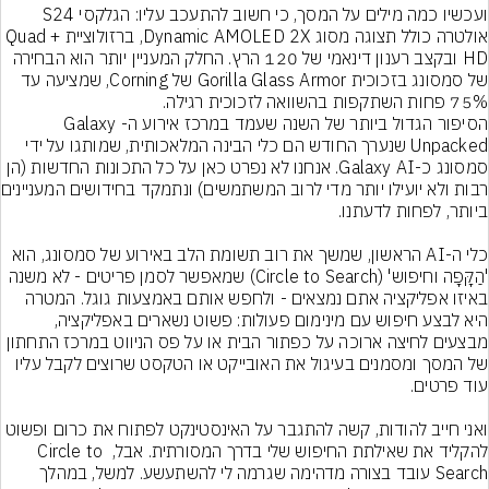
ועכשיו כמה מילים על המסך, כי חשוב להתעכב עליו: הגלקסי S24 
אולטרה כולל תצוגה מסוג Dynamic AMOLED 2X, ברזולוציית +Quad 
HD ובקצב רענון דינאמי של 120 הרץ. החלק המעניין יותר הוא הבחירה 
של סמסונג בזכוכית Gorilla Glass Armor של Corning, שמציעה עד 
75% פחות השתקפות בהשוואה לזכוכית רגילה.
הסיפור הגדול ביותר של השנה שעמד במרכז אירוע ה-Galaxy 
Unpacked שנערך החודש הם כלי הבינה המלאכותית, שמותגו על ידי 
סמסונג כ-Galaxy AI. אנחנו לא נפרט כאן על כל התכונות החדשות (הן 
רבות ולא יועילו 
כלי ה-AI הראשון, שמשך את רוב תשומת הלב באירוע של סמסונג, הוא 
'הַקָּפָה וחיפוש' (Circle to Search) שמאפשר לסמן פריטים - לא משנה 
באיזו אפליקציה אתם נמצאים - ולחפש אותם באמצעות גוגל. המטרה 
היא לבצע חיפוש עם מינימום פעולות: פשוט נשארים באפליקציה, 
מבצעים לחיצה ארוכה על כפתור הבית או על פס הניווט במרכז התחתון 
של המסך ומסמנים בעיגול את האובייקט או הטקסט שרוצים לקבל עליו 
ואני חייב להודות, קשה להתגבר על האינסטינקט לפתוח את כרום ופשוט 
להקליד את שאילתת החיפוש שלי בדרך המסורתית. אבל, Circle to 
Search עובד בצורה מדהימה שגרמה לי להשתעשע. למשל, במהלך 