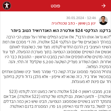
פוסט
12:46 - 30.01.2024
ינון בן שושן - כתב טכנולוגיה
בדקנו: הגלקסי S24 אולטרה הוא האנדרואיד הטוב ביותר
"הוא נראה אותו הדבר", אלו ארבע המילים שחזרו על עצמן הכי הרבה 
במהלך השבועיים שלי עם הגלקסי S24 אולטרה, וזה די מסכם את רמת 
השינוי העיצובי בין הדגם החדש לקודמו. מצד שני, כשהצגתי לאותם 
אנשים את השינויים שסמסונג הטמיעה בתוך מערכת ההפעלה, לצד עוד 
כמה פרטים שלא תופסים את העין במבט הראשון - התגובות כבר היו 
אחרות. האם השדרוג מצדיק השקעה 5,200 שקלים? זה תלוי, והנה 
הסקירה המלאה.
נתחיל מהסוף: סמסונג עבדה קשה כדי שמהר מאוד יבינו שאתם אוחזים 
במכשיר אחר ביד, כזה שהוא לא אייפון - אלא מלבן גדול ודקיק בחיתוך 
ונכון, ממבט ראשון ה-S24 אולטרה נראה כמעט זהה לקודמו (S23 
אולטרה) - ולמען האמת, גם לקודמו של קודמו (S22 אולטרה), אבל אם 
נתמקד לרגע בשינויים שסמסונג הטמיעה, תבינו שיש כאן כמה הבדלים. 
כך למשל, בדומה לדגמי האייפון 15 פרו, המסגרת בדגם האולטרה 