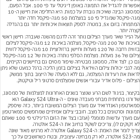
אפשרות להגדיל את התמונה באופן דיגיטלי עד פי 100. אבל הפעם, 
סמסונג הבינה שאיכות גוברת על כמות. היא החליפה את חיישן ה-10 
מגה-פיקסל שמגדיל פי 10 במצלמת 50 מגה-פיקסל חדה יותר 
המתמחה בזום 5x, במטרה לספק תוצאות איכותיות יותר גם בהגדלה 
קצרה יותר.
על הנייר שאר מערך הצילום נותר זהה לדגם מהשנה שעברה: חיישן ראשי 
באיכות של 200 מגה-פיקסל, מצלמה באיכות 12 מגה-פיקסל לצילום 
בזווית רחבה של 120 מעלות וחיישן ברזולוציית 10 מגה-פיקסל לזווית 
צילום של 36 מעלות. מצלמת הסלפי נותרה באיכות של 12 מגה-פיקסל 
גם כן. לצד אלה, סמסונג מבטיחה שיפור מסוים גם בחיישנים הקיימים.
מה לגבי יכולות צילום הווידאו?
לראות את רעידות המצלמה, גם ללא הפעלה של הייצוב בתוך ממשק 
בקיצור, בניגוד לשם הרע שנוצר בשנים האחרונות למצלמות של סמסונג, 
שדורגו בתחתית מבחני מעבדה שונים - ה-Galaxy S24 Ultra הוא 
סמארטפון האנדרואיד עם מערך הצילום המשובח ביותר, כזה שיספק 
תמונות וסרטונים בכל מצב. חובבי צילום אמיתיים שמחפשים סמארטפון 
עם מערך עדשות פנומנלי (ועזבו בצד את הזום הדיגילטי פי 100 שאתם 
לא זקוקים לו), צריכים לשקול בחיוב את ה-S24 אולטרה.
צריך לומר את האמת: ה-Galaxy S24 אולטרה לא מרגיש מאוד שונה 
מה-S23 אולטרה, לא רק מבחינה עיצובית, ובטח כשחושבים על כך 