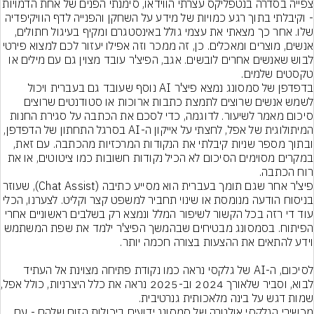
צפייה בסדרה בנטפליקס עצרתי הווידאו, סימנתי הפנים של 
- וקיבלתי בתוך רגע כמויות של מידע על השחקן והפנייה לדף הוויקיפדיה 
שלו. אחר כך מצאתי את עצמי גולל באינסטגרם ומקיף בעיגול חתולים, 
אנשים, מוצרים ומאכלים. כן, זה ממכר וזה אפילו יעזור לכם למצוא 
לבוש שאנשים אחרים לובשים. אגב, הפיצ'ר עובד מצוין גם עם מילים או 
טקסטים שלמים.
בדפדפן של סמסונג נמצא פיצ'ר AI נוסף שעובד גם בעברית ויכול 
לשמש אנשים שרוצים לתמצת כתבות ארוכות או סטודנטים שרוצים 
סיכום מאמר לשיעור. לדוגמה, כדי לסכם את הכתבה על סגירת החנות 
המיתולוגית של אפל, לחצתי על אייקון ה-AI בסרגל התחתון של הדפדפן, 
ובתוך מספר שניות קיבלתי את הנקודות המרכזיות מהכתבה. עם זאת, 
במקרים מסוימים הסיכום לא הכיל נקודות חשובות כמו ציטוטים, או את 
רוח הכתבה.
פיצ'ר אחר שגם תומך בעברית הוא מסייע כתיבה (Chat Assist
בניסוח הודעה מנומסת או שינוי תחביר למשפט קצר וקליט. לצערנו, הכלי 
עוד די רזה בכל הקשור לשיפור המלל ונמצא רק בשלבים ראשוניים אחרי 
הפיתוח. בסמסונג מבטיחים שבהמשך הפיצ'ר ילמד את שפת המשתמש 
לסיכום, ה-AI של גלקסי נראה כמו נקודת פתיחה מצוינת אל העתיד 
לבוא, וסביר שלאורך 24
שמות דגש על בינה מלאכותית גנרטיבית.
מכשירי הגלקסי אולטרה של סמסונג ידועים ביכולות הזום שלהם - עם 