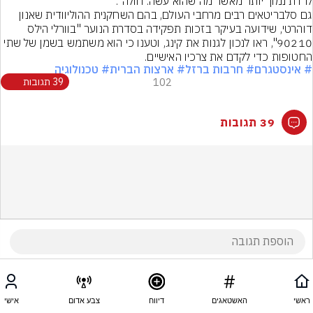
לרדת נמוך יותר מאשר מה שהוא עשה. חולה".
גם סלבריטאים רבים מרחבי העולם, בהם השחקנית ההוליוודית שאנון 
דוהרטי, שידועה בעיקר בזכות תפקידה בסדרת הנוער "בוורלי הילס 
90210", ראו לנכון לגנות את קינג, וטענו כי הוא משתמש בשמן של שתי 
החטופות כדי לקדם את צרכיו האישיים.
# אינסטגרם
# חרבות ברזל
# ארצות הברית
# טכנולוגיה
102
39 תגובות
39 תגובות
ראשי
האשטאגים
דיווח
צבע אדום
אישי