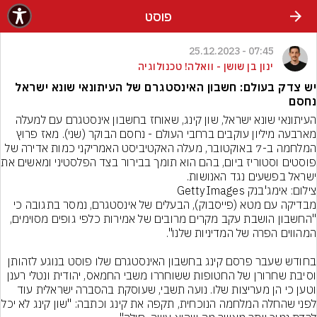
פוסט
07:45 - 25.12.2023
ינון בן שושן - וואלה! טכנולוגיה
יש צדק בעולם: חשבון האינסטגרם של העיתונאי שונא ישראל
נחסם
העיתונאי שונא ישראל, שון קינג, שאוחז בחשבון אינסטגרם עם למעלה 
מארבעה מיליון עוקבים ברחבי העולם - נחסם הבוקר (שני). מאז פרוץ 
המלחמה ב-7 באוקטובר, מעלה האקטיביסט האמריקני כמות אדירה של 
פוסטים וסטוריז ביום, ב
ישראל בפשעים נגד האנושות.
צילום: אימג'בנק GettyImages
מבדיקה עם מטא (פייסבוק), הבעלים של אינסטגרם, נמסר בתגובה כי 
"החשבון הושבת עקב מקרים מרובים של אמירות כלפי גופים מסוימים, 
בחודש שעבר פרסם קינג בחשבון האינסטגרם שלו פוסט בנוגע לזהותן 
וסיבת שחרורן של החטופות ששוחררו משבי החמאס, יהודית ונטלי רענן 
וטען כי הן מעריצות שלו. נועה תשבי, שעוסקת בהסברה ישראלית עוד 
לפני שהחלה המלחמה הנוכחית, תקפה את קי