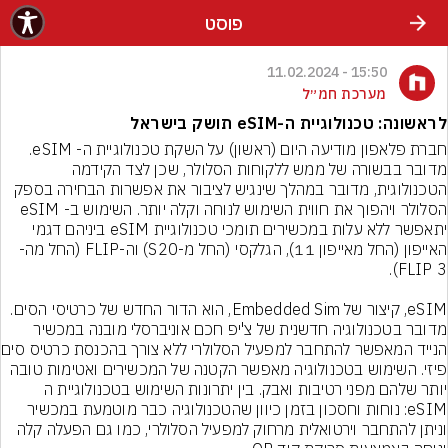
פוסט
15:50 - 11.02.2024
מערכת חמ״ל
לראשונה: טכנולוגיית ה-eSIM תושק בישראל
חברת פלאפון מודיעה היום (ראשון) על השקת טכנולוגיית ה- eSIM. 
מדובר בבשורה של ממש ללקוחות הסלולר, שכן לצד הקידמה 
הטכנולוגית, מדובר במהלך שינגיש לציבור את אפשרות הבחירה בספק 
הסלולר ויהפוך את חווית השימוש לנוחה וקלה יותר. השימוש ב- eSIM 
יתאפשר ללא עלות במכשירים תומכי טכנולוגיית eSIM ביניהם דגמי 
האייפון (החל מאייפון 11), הגלקסי (החל מ-S20) וה-FLIP (החל מה-
eSIM, קיצור של Embedded Sim, הוא הדור החדש של כרטיסי הסים. 
מדובר בטכנולוגיה חדשנית של צ'יפ חכם אוניברסלי מובנה במכשיר 
הנייד המאפשר לה
פיזי. השימוש בטכנולוגיה מאפשר הקטנה של המכשירים ואטימות טובה 
יותר שלהם מפני רטיבות ואבק. בין יתרונות השימוש בטכנולוגיית ה 
eSIM: נוחות וחסכון בזמן כיוון שהטכנולוגיה כבר מוטמעת במכשיר 
וניתן להתחבר וירטואלית מרחוק למפעיל הסלולרי, כמו גם הפעלה קלה 