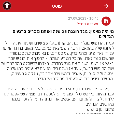
פוסט
10:45 - 27.09.2023
מערכת חמ״ל
מי היה מאמין: גוגל חוגגת 25 שנה ואנחנו נזכרים ברגעים
הגדולים
ענקית החיפוש גוגל חוגגת הבוקר (רביעי) 25 שנים ושינתה את הדודל 
(הלוגו) שלה בהתאם. החברה, שנמצאת כמעט בכל מקום בחיינו, הוקמה 
על ידי לארי פייג' וסרגיי ברין, שני סטודנטים באוניברסיטת סטנפורד, 
שחשבו כיצד לארגן את כל המידע העולמי - ולהפוך אותו לנגיש יותר. 
ב-1998 רשמו השניים את גוגל כחברה, והצליחו להשתלט מהר למדי 
שוק החיפוש ברשת, שעד אז נשלט בידי מנועים לא יעילים כמו אלטה 
ויסטה ולייקוס. כיום, עשרים וחמש שנה אחר כך, גוגל היא מעצמה, 
ב-25 השנים האחרונות, מנוע החיפוש של גוגל עבר דרך ארוכה. הוא 
עבר מהיותו כלי פשוט לחיפוש מידע, למכשיר רב עוצמה שמאפשר לנו 
ללמוד, ליצור, ולהתחבר עם אנשים אחרים. וזה הזמן להיזכר בכמה 
מהרגעים הגדולים.
צילום: ינון בן שושן