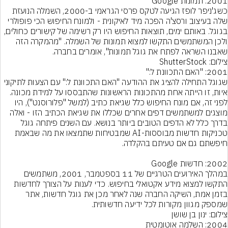
כשג'ניפר לופז הגיעה לטקס פרסי הגראמי ב-2000, השמלה הנועזת 
שלה בעיצוב ורסצ'ה הפכה מיד לאיקונית - ולמונח החיפוש הכי פופולרי 
בגוגל. באותם ימים, תוצאות החיפוש היו רק רשימה של קישורים כחולים, 
ולכן המשתמשים התקשו למצוא תמונות של השמלה. "מהמקרה הזה 
שאבנו השראה לפתח את גוגל תמונות", אומרים בחברה.
צילום: ShutterStock
שגוגל התחילה להציג את ההודעה "האם התכוונת ל:" עם הצעות לתיקוני 
איות, זו הייתה אחת מהתכונות הראשונות שהתבססו על למידת מכונה. 
לפני זה, אם מונח החיפוש כלל שגיאת כתיב (למשל "פלורוסנט"), היו 
מוצגים למשתמשים דפים אחרים שכללו את שגיאת הכתיב הזו - ואלה 
בדרך כלל לא הדפים הטובים ביותר בנושא. עם השנים פיתחה גוגל 
טכניקות חדשות מבוססות-AI שמבטיחות שתמצאו את מה שבאמת 
במהלך האירועים הטרגיים של 11 בספטמבר, 2001, משתמשים 
התקשו למצוא מידע אקטואלי בחיפוש. כדי לענות על הצורך לחדשות 
בזמן אמת, השיקה החברה שנה לאחר מכן את גוגל חדשות, אתר 
שמספק מגוון מקורות לכל ידיעה חדשותית.
צילום: ינון בן שושן