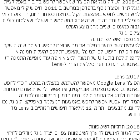
ב-2008 השיקה גוגל את הפיצ'ר שמאפשר לחפש בדיבור באפליקציית 
גוגל לנייד, ופיצ'ר נוסף בדפדפן במחשב ב-2011. חיפוש קולי מאפשר 
למשתמשים לחפש באמצעות הקול בלחיצת כפתור. היום, החיפוש הקולי 
פופולרי במיוחד בהודו, שבה אחוז המשתמשים ששולח שאילתות קוליות 
גבוה כמעט פי שניים מהממוצע העולמי.
צילום: גוגל
לפעמים קשה לתאר במילים את מה שרוצים לחפש. באותה שנה הושקה 
את היכולת 'חיפוש לפי תמונה' שמאפשרת לכם להעלות תמונה או 
להפנות לכתובת URL של תמונה ולמצוא איפה עוד מופיעה התמונה הזו 
הפיצ'ר Google Lens מאפשר להשתמש במצלמה במכשיר כדי לחפש 
באינטרנט. פשוט מצלמים אובייקטים, ואז אפשר להשוות אותם לתמונות 
אחרות ולדרג את התמונות לפי רמת הדמיון והרלוונטיות לתמונה 
המקורית. עכשיו אפשר לחפש בא
להיום, מתבצעים יותר מ-12 מיליארד חיפושים חזותיים ב-Lens מדי 
כדי לעזור לאנשים להיערך לשיטפונות צפויים, יצרה גוגל מודלים לחיזוי 
שמעריכים באמצעות AI מתי ואיפה יתרחשו שי