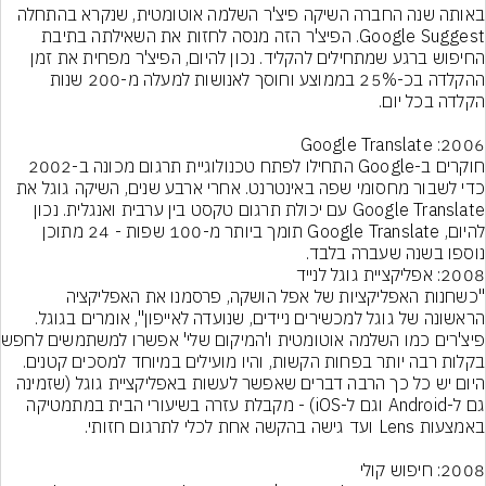
באותה שנה החברה השיקה פיצ'ר השלמה אוטומטית, שנקרא בהתחלה 
Google Suggest. הפיצ'ר הזה מנסה לחזות את השאילתה בתיבת 
החיפוש ברגע שמתחילים להקליד. נכון להיום, הפיצ'ר מפחית את זמן 
ההקלדה בכ-25% בממוצע וחוסך לאנושות למעלה מ-200 שנות 
חוקרים ב-Google התחילו לפתח טכנולוגיית תרגום מכונה ב-2002 
כדי לשבור מחסומי שפה באינטרנט. אחרי ארבע שנים, השיקה גוגל את 
Google Translate עם יכולת תרגום טקסט בין ערבית ואנגלית. נכון 
להיום, Google Translate תומך ביותר מ-100 שפות - 24 מתוכן 
נוספו בשנה שעברה בלבד.
"כשחנות האפליקציות של אפל הושקה, פרסמנו את האפליקציה 
הראשונה של גוגל למכשירים ניידים, שנועדה לאייפון", אומרים בגוגל. 
פיצ'רים כמו השל
בקלות רבה יותר בפחות הקשות, והיו מועילים במיוחד למסכים קטנים. 
היום יש כל כך הרבה דברים שאפשר לעשות באפליקציית גוגל (שזמינה 
גם ל-Android וגם ל-iOS) - מקבלת עזרה בשיעורי הבית במתמטיקה 