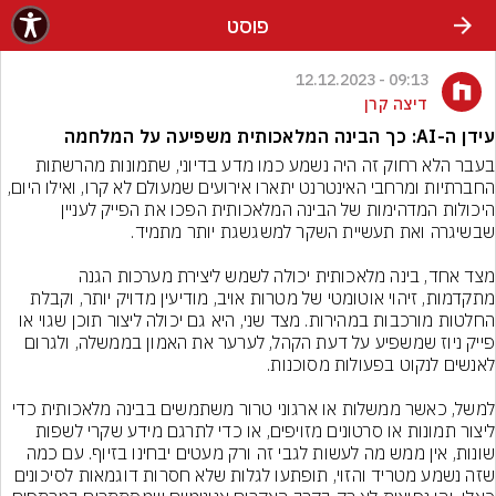
פוסט
09:13 - 12.12.2023
דיצה קרן
עידן ה-AI: כך הבינה המלאכותית משפיעה על המלחמה
בעבר הלא רחוק זה היה נשמע כמו מדע בדיוני, שתמונות מהרשתות 
החברתיות ומרחבי האינטרנט יתארו אירועים שמעולם לא קרו, ואילו היום, 
היכולות המדהימות של הבינה המלאכותית הפכו את הפייק לעניין 
מצד אחד, בינה מלאכותית יכולה לשמש ליצירת מערכות הגנה 
מתקדמות, זיהוי אוטומטי של מטרות אויב, מודיעין מדויק יותר, וקבלת 
החלטות מורכבות במהירות. מצד שני, היא גם יכולה ליצור תוכן שגוי או 
פייק ניוז שמשפיע על דעת הקהל, לערער את האמון בממשלה, ולגרום 
למשל, כאשר ממשלות או ארגוני טרור משתמשים בבינה מלאכותית כדי 
ליצור תמונות או סרטונים מזויפים, או כדי לתרגם מידע שקרי לשפות 
שונות, אין ממש מה לעשות לגבי זה ורק מעטים יבחינו בזיוף. עם כמה 
שזה נשמע מטריד והזוי, תופתעו לגלות שלא חסרות דוגמאות לסיכונים 