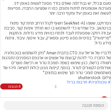
פעם ובכלל, יש גבול למה שאדם בודד מסוגל לעשות באופן ידני. 
מערכות אוטומטיות לניתוח נתונים, כמו זו שמציעה החברה, מסייעות 
הפרויקט, ששמו SeekNet-AI חשוף לקהל הרחב תחת קוד פתוח 
בגיטהאב, וכל שנדרש כדי להשתמש בו הוא תהליך אימות קצר, סביבת 
עבודה חזקה שמסוגלת לעבד ולנתח כמויות מידע גדולות, והתקנות 
"פריימוורק" בסיסיות מסוג פייטון וספארק, עבור איסוף, עיבוד, וניתוח 
לדבריו של אריאל עוז, CTO בחברת Aman "ניתן להשתמש בטכנולוגיה 
של החברה כדי לזהות קבוצות של אנשים או ארגונים המפגינים התנהגות 
חשודה ברשת, כגון שימוש בשפה תומכת טרור או רכישת מוצרים 
ושירותים הקשורים לטרור. בנוסף, קיימות מגוון יכולות למציאה וזיהוי של 
משתמשים תומכי טרור תוך שימוש בנתונים."
צילום: shutterstock
# טכנולוגיה
# חרבות ברזל
3
4 תגובות
4 תגובות