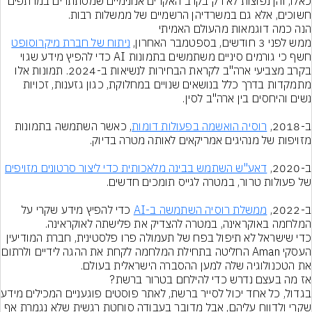
כאלו, והן נפוצות לא רק בקרב האקרים אנונימיים שמסתתרים במרתפים 
חשוכים, אלא גם במשרדיהן הרשמיים של ממשלות רבות.
ממש לפני 3 חודשים, בספטמבר האחרון, 
ניתוח של חברת מיקרוסופט
חשף כי גורמים סיניים משתמשים בתמונות AI כדי להפיץ מידע שגוי 
בקרב מצביעי ארה"ב לקראת הבחירות לנשיאות ב-2024. תמונות אלו 
מתמקדות בדרך כלל בנושאים שנויים במחלוקת, כגון גזענות, זכויות 
ב-2018, 
רוסיה הואשמה בפעולות דומות
, כאשר השתמשה בתמונות 
ב-2020, 
דאע"ש השתמש בבינה מלאכותית כדי ליצור סרטונים מזויפים
ב-2022, 
ממשלת רוסיה השתמשה ב-AI
 כדי להפיץ מידע שקרי על 
המלחמה באוקראינה, במטרה להצדיק את פלישתה לאוקראינה.
כדי שישראל לא תיפול בפח של תעמולה פרו פלסטינית, חברת המודיעין 
העסקי Aman החליטה בתחילת המלחמה לק
את הטכנולוגיה שלה למען ההסברה הישראלית בעולם.
בגדול, כל אחד יכול 
שקרי ולדווח עליהם, אבל מדובר בעבודה סוחטת רגשית שלא נגמרת אף 