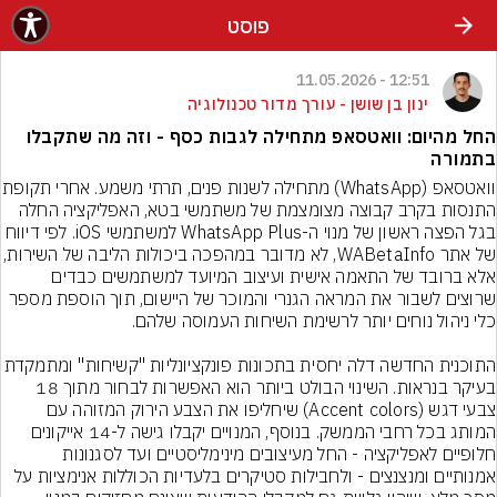
פוסט
12:51 - 11.05.2026
ינון בן שושן - עורך מדור טכנולוגיה
החל מהיום: וואטסאפ מתחילה לגבות כסף - וזה מה שתקבלו
בתמורה
וואטסאפ (WhatsApp) מתחילה לשנות 
התנסות בקרב קבוצה מצומצמת של משתמשי בטא, האפליקציה החלה 
בגל הפצה ראשון של מנוי ה-WhatsApp Plus למשתמשי iOS. לפי דיווח 
של אתר WABetaInfo, לא מדובר במהפכה ביכולות הלי
אלא ברובד של התאמה אישית ועיצוב המיועד למשתמשים כבדים 
שרוצים לשבור את המראה הגנרי והמוכר של היישום, תוך הוספת מספר 
התוכנית החדשה דלה יחסית בתכונות פונקציונליות "קשיחות" ומת
בעיקר בנראות. השינוי הבולט ביותר הוא האפשרות לבחור מתוך 18 
צבעי דגש (Accent colors) שיחליפו את הצבע הירוק המזוהה עם 
המותג בכל רחבי הממשק. בנוסף, המנויים יקבלו גישה ל-14 אייקונים 
חלופיים לאפליקציה - החל מעיצובים מינימליסטיים ועד לסגנונות 
אמנותיים ומנצנצים - ולחבילות סטיקרים בלעדיות הכוללות אנימציות על 