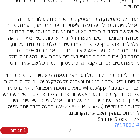
מסך מלא, שיהיו גלויות גם למקבלי ההודעות שאינם מחזיקים במנוי 
מעבר לקוסמטיקה, המנוי מספק כמה שדרוגים ליעילות העבודה 
באפליקציה. המגבלה על נעילת צ'אטים בראש הרשימה, שעמדה עד כה 
על שלושה בלבד, קופצת ל-20 שיחות נעוצות. המשתמשים יקבלו גם 
עשרה רינגטונים חדשים ואפשרות להגדיר ערכות נושא, צלילי התראה 
וצלצולים באופן גורף על פני רשימות שיחות שלמות. מבחינת עלויות, 
המנוי מתומחר כרגע ב-2.49 אירו בחודש באירופה (וכ-29 דולר 
במקסיקו), אם כי המחיר הסופי באזורים אחרים עשוי להשתנות. חלק 
חשוב להדגיש כי הליבה של וואטסאפ נשארת ללא שינוי. הודעות, שיחות 
קוליות ווידאו, עדכוני סטטוס והצפנה מקצה לקצה ימשיכו להיות חינמיים 
עבור כולם. WhatsApp Plus פועל כתוספת אופציונלית ולא כחסימה 
של תכונות קיימות. כרגע, האפשרות פתוחה לקבוצה קטנה של משתמשי 
אייפון בגרסה העדכנית ביותר של חנות האפליקציות, והיא אינה זמינה 
לחשבונות עסקיים (WhatsApp Business). הפצה רחבה יותר צפויה 
להתרחש במהלך השבועות הקרובים.
צילום: ShutterStock
# טכנולוגיה
2
1 תגובות