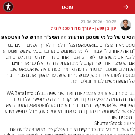
פוסט
10:25 - 21.06.2026
ינון בן שושן - עורך מדור טכנולוגיה
הסיוט של כל מי שמסנן הודעות: זה הפיצ'ר החדש של וואטסאפ
מעט מאוד פיצ'רים בוואטסאפ הצליחו לעורר לאורך השנים דיונים כמו 
"נראה לאחרונה". עבור חלק מהמשתמשים מדובר בכלי שימושי שמסייע 
להבין אם מישהו זמין לשיחה, ועבור אחרים זו חדירה מיותרת לפרטיות. 
אם יש פיצ'ר אחד שהתקרב לרמת המחלוקת הזו, אלו כנראה הוויים 
הכחולים שמסגירים מתי הודעה נקראה. כעת נראה שוואטסאפ שוב 
נכנסת לאותו אזור רגיש, עם שינוי חדש שנועד להפוך את מצב החיבור 
בגרסת הבטא 2.26.24.5 לאנדרואיד שנחשפה בבלוג WABetaInfo, 
החברה החלה להפיץ סימון חדש: נקודה ירוקה שמופיעה על תמונת 
הפרופיל של אנשי קשר המחוברים באותו רגע לוואטסאפ. המטרה היא 
לאפשר למשתמשים להבין במבט אחד מי זמין כעת, מבלי לחפש מידע 
במסכים שונים.
צילום: ShutterStock
למעשה, המידע הזה כבר קיים היום באפליקציה. מי שרצה לדעת אם 