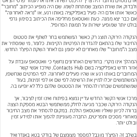
אדם מסוים מחובר היה צריך להיכנס לשיחה איתו או לעמוד פרטי הצ'אט 
ולבדוק את שורת המצב שמתחת לשמו. שם היה מופיע הכיתוב "מחובר" 
כאשר אותו אדם היה פעיל באפליקציה באותו רגע, או "נראה לאחרונה" 
אם כבר יצא ממנה. כעת וואטסאפ מחליפה את הכיתוב בסימון גרפי 
הנקודה הירוקה תוצג רק כאשר המשתמש בחר לשתף את סטטוס 
החיבור שלו בהתאם להגדרות הפרטיות הקיימות. כלומר, מי שמסתיר את 
המהלך אינו מקרי. בחודשים האחרונים נחשף כי וואטסאפ עובדת על 
אזור חדש באפליקציה בשם Contacts Hub, שירכז אנשי קשר 
המחוברים באותו רגע או שהיו פעילים לאחרונה. לפי הפרטים שנחשפו, 
המשתמשים יוכלו למיין את הרשימה לפי שם או לפי זמינות, בעוד 
מרכז אנשי הקשר החדש עדיין נמצא בפיתוח ואינו זמין לציבור, אך 
הנקודה הירוקה שכבר מגיעה לחלק ממשתמשי הבטא מספקת הצצה 
ברורה לכיוון שאליו וואטסאפ הולכת. במקום להסתיר את מצב החיבור 
מאחורי מסכים ותפריטים, החברה מעוניינת להפוך אותו למידע זמין 
בשלב זה הפיצ'ר מוגבל למספר מצומצם של בודקי בטא באנדרואיד 