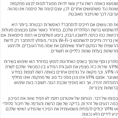
שנמצא באותה רשת עדיין עשוי להיות מסוגל לנסות לבצע מתקפות 
שונות נגד משתמשים אחרים. לכן, עצם קיומה של סיסמה אינו מהווה 
אז מה עושים אם חייבים להתחבר? האפשרות הבטוחה ביותר היא 
להשתמש ברשת הסלולרית שלכם, במיוחד כאשר אתם מבצעים פעולות 
רגישות כמו כניסה לחשבון הבנק, ביצוע תשלומים או הזנת 
אין ברירה וחייבים להשתמש ב-Wi-Fi ציבורי, מומלץ להתחבר רק לרשת 
הרשמית של המקום לאחר שאימתם את שמה מול העובדים, ולהימנע 
פתרון נוסף שהפך בשנים האחרונות לנפוץ במיוחד הוא שימוש בשירות 
VPN. שירות כזה מצפין את תעבורת המידע בין המכשיר שלכם לשרת 
ה-VPN, וכך מקשה על גורמים אחרים באותה רשת לצפות במידע 
שעובר. אמנם VPN אינו מגן מפני כל סוג של מתקפה ואינו מחליף 
התנהלות זהירה, אך הוא מוסיף שכבת הגנה חשובה בעת שימוש 
בסופו של דבר, הנוחות של אינטרנט חינמי לא תמיד שווה את הסיכון. 
כמה רגעים של זהירות, בדיקה של שם הרשת והעדפה של חיבור סלולרי 
או VPN יכולים להפחית משמעותית את הסיכוי שהמידע האישי שלכם 
יגיע לידיים הלא נכונות.