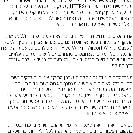
שעובר בין המכשיר שלכם לבין האינטרנט. אמנם אתרים ושירותים רבים 
משתמשים כיום בהצפנה (HTTPS), שמקשה משמעותית על גניבת 
מידע, אך עדיין קיימים תרחישים שבהם ניתן לבצע מתקפות שונות, 
להפנות משתמשים לאתרים מזויפים, לנסות לגנוב פרטי התחברות או 
אחת השיטות הוותיקות והיעילות ביותר היא הקמת רשת Wi-Fi מזויפת. 
התוקף יוצר נקודת גישה אלחוטית עם שם שנראה אמין לחלוטין - למשל 
"Free Wi-Fi", "Airport WiFi", "Guest", או אפילו שם
הרשמית של המקום. משתמשים שמתחברים לרשת המזויפת עלולים 
לחשוב שהם גולשים כרגיל, בעוד שכל תעבורת המידע שלהם עוברת 
מעבר לכך, קיימות גם מתקפות שבהן התוקף אינו חייב להקים רשת 
חדשה כלל. לעיתים הוא פשוט מצטרף לאותה רשת ציבורית שבה 
נמצאים המשתמשים האחרים ומנסה לנצל חולשות במכשירים 
שמאפשרים שיתוף קבצים, גילוי התקנים ברשת או תוכנות שלא עודכנו 
זמן רב. זו הסיבה שמומחי אבטחה ממליצים לכבות אפשרויות שיתוף 
כאשר מתחברים לרשת ציבורית ולהקפיד לעדכן את מערכת ההפעלה 
גם אם הרשת דורשת סיסמה, אין פירוש הדבר שהיא בהכרח בטוחה. 
במקומות ציבוריים רבים הסיסמה משותפת לכל הלקוחות, כך שכל מי 