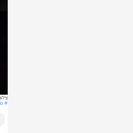
צילו
# טר