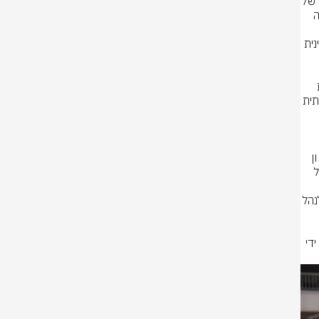
בשבועות האחרונים כוחות צוות הקרב של חטיבת המילואים 14, תחת פיקודה של 
אוגדה 162, איתרו והשמידו את אחת מדירות המסתור של יחיא סינוואר. הדירה 
חר 
בירור הממצאים, נמצא כי הדירה משמשת כדירת מסתור של ראש הזרוע המדינית 
לוחמי יהל״ם ביצעו חקר באמצעות אמצעים טכנולוגיים נוספים, וגילו כי בקומת 
המרתף ממוקם פיר אסטרטגי. הכוחות חקרו את הפיר והגיעו למנהרה משמעותית 
הדירה היא חלק מרשת מנהרות ארוכה ומסועפת, בה התניידו ופעלו בכירי ארגון 
הטרור חמאס. הפיר שאותר הוביל למנהרה באורך של 218 מטרים, ובעומק של 
כ-20 מטרים בצפון רצועת עזה. במנהרה נמצאו רשת חשמל, אוורור ותשתיות 
ביוב, אמצעי שהיה, חדרי תפילה ומנוחה, והיא נבנתה כך שאפשר לשהות בה ולנהל 
לאחר סיום החקר והפעילות המבצעית שנעשתה בתוואי, המנהרה הושמדה על ידי 