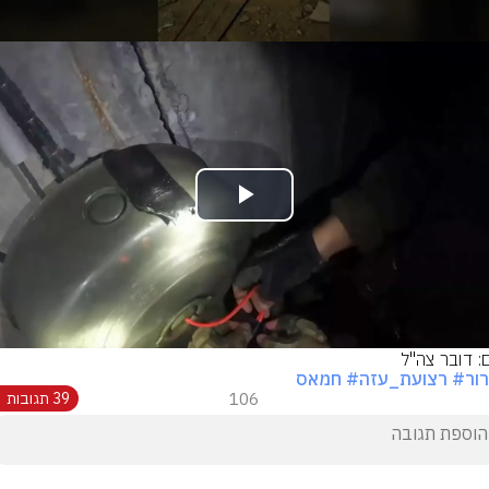
Play
Video
ם: דובר צה"ל
ור
# רצועת_עזה
# חמאס
106
39 תגובות