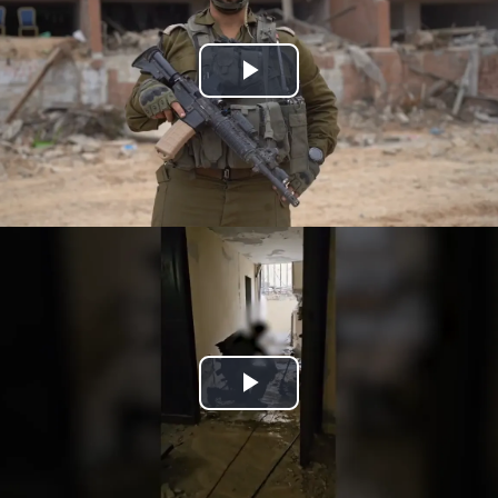
Play
Video
Play
Video