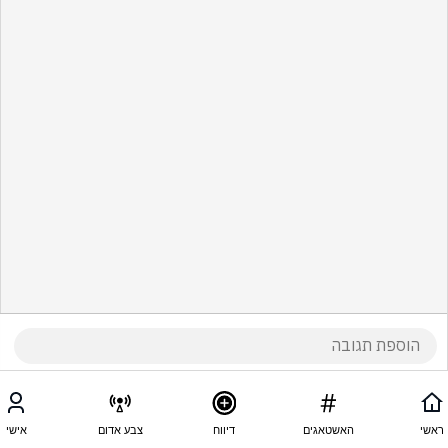
ראשי
האשטאגים
דיווח
צבע אדום
אישי