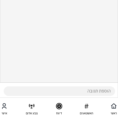
ראשי
האשטאגים
דיווח
צבע אדום
אישי