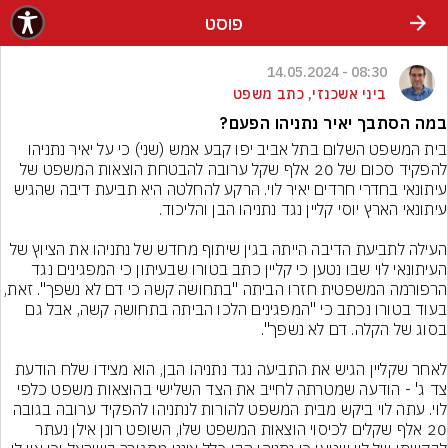
פוסט
08:30 - 14.05.2024
ביני אשכנזי, כתב משפט
במה הסתבך יאיר נתניהו הפעם?
בית המשפט השלום בתל אביב יפו קבע אמש (שני) כי על יאיר נתניהו 
להפקיד סכום של 20 אלף שקל ערובה להבטחת הוצאות המשפט של 
עיתונאי בחדרי חרדים יאיר לוי. הרקע להחלטה היא תביעת דיבה שהגיש 
העילה לתביעת הדיבה הייתה בגין שיתוף מחדש של נתניהו את הציוץ של 
העיתונאי לוי שבו נטען כי קליין כתב בטורו שבעיתון כי המפגינים נגד 
הרפורמה המשפטית חזרו הביתה "בתחושה קשה כי דם לא נשפך". זאת, 
בעוד בטורו נכתב כי "המפגינים הלכו הביתה בתחושה קשה, אבל גם 
לאחר שקליין הגיש את התביעה נגד נתניהו הבן, הוא מצידו שלח הודעת 
צד ג' - הודעה שמטרתה לחייב את הצד השלישי בהוצאות משפט כלפי 
לוי. עתה לוי ביקש מבית המשפט להורות לנתניהו להפקיד ערובה בגובה 
20 אלף שקלים לכיסוי הוצאות המשפט שלו, השופט רונן אילן נעתר 