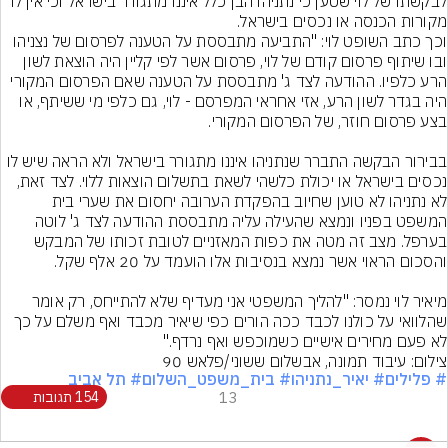
לבקשתו של לוי שטען כי נתניהו הבן כלל איננו מתגורר בישראל וכי אין לו 
מקורות הכנסה או נכסים בישראל.
וכך כתב השופט לוי: "התביעה מתבססת על הטענה לפרסום של נצניהו 
ובו שיתוף פרסום קודם של לוי, פרסום אשר לפי קליין היה הוצאת לשון 
הרע כלפיו. ההודעה לצד ג' מתבססת על הטענה שאם הפרסום המקורי 
היה בגדר לשון הרע, אזי אחראי המפרסם - לוי, גם כלפי מי ששיתף, או 
בבירור הבקשה התברר שנתניהו איננו מתגורר בישראל ולא הראה שיש לו 
נכסים בישראל או יכולת כלשהי לשאת בתשלום הוצאות ללוי. לצד זאת, 
לא נתניהו לא טוען שחיוב בהפקדת הערובה יחסום את שערי בית 
המשפט בפניו ונמצא שהעילה עליה מתבססת ההודעה לצד ג' לוטה 
בערפל. מצב זה מטה את כפות המאזניים לטובת זכותו של המבקש 
מיאיר לוי נמסר: "להליך המשפטי אני מעדיף שלא להתייחס, רק אומר 
שהלוואי על כולנו לכבד ככה הורים כפי שיאיר מכבד ואף משלם על כך 
לא פעם מחירים אישיים כשמוכפש ואף נרדף."
צילום: עיבוד תמונה, אבשלום ששוני/פלאש 90
# פלילים
# יאיר_נתניהו
# בית_משפט_השלום
# תל אביב
13
154 תגובות