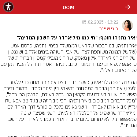
פוסט
13:22 - 05.02.2025
רוני שיינר
יאיר נתניהו חוטף: "חי כמו מיליארדר על חשבון המדינה"
יאיר נתניהו, בנו הבכור של ראש הממשלה בנימין נתניהו, פרסם אמש 
(שלישי) תמונה משותפת לצדו של אביו השוהה בימים אלה בוושינגטון 
ושל היזם המיליארדר אילון מאסק, שהיה ממובילי קמפיין הבחירות של 
טראמפ לנשיאות. לצד התמונה, כתב נתניהו
התמונה הפכה לויראלית, כאשר רבים ניצלו את ההזדמנות כדי ללעוג 
ולעקוץ את הבן הבכור המתגורר במיאמי. בין היתר נכתב: "תמונה נדירה, 
האיש הכי עשיר בעולם עם הקמצן הכי גדול בעולם, והבטלן הכי גדול", 
"מכל הדברים המביכים ביאיר נתניהו, הכי מביך זה שבגיל 33 אבא שלו 
עדיין מביא אותו לעבודה", ו"שני גאונים כלכליים פורצי דרך: האחד יזם 
ומיליארדר שהשפיע על הכלכלה העולמית, והשני שפיצח שיטה 
שמאפשרת לו לא לתרום כלום לחברה ולחיות כמו מיליארדר על חשבון 