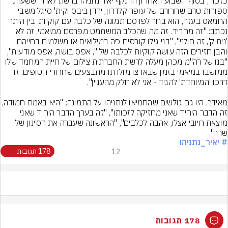
כזכור, בסוף השבוע האחרון הותקף יאיר נתניהו ברשת לאחר ששעות 
ספורות טרם שחרורם של עופר קלדרון, ירדן ביבס וקית' סיגל משבי 
החמאס בעזה, הוא בחר לפרסם תמונה של כלבה עם קוקיות. בין היתר 
נכתב: "זה מחריד. זה מה שהכלב המשתמט מפרסם ממיאמי. זה לא 
'ניתוק', זה חולני", "בני גילו קורסים פה במילואים או משלמים בחייהם, 
והבן חזירים הזה עושה קוקיות לכלבה שלו", אפס בושה, אפס מודעות", 
"בנו של רה"מ מכהן מעלה לרשת החברתית צילום של חיית המחמד שלו 
ממושבו במיאמי בזמן שבארצו מולדתו מתבצעים שחרורי חטופים. זו 
מאידך, היו גם גולשים שהחמיאו לנתניהו על התמונה: "היא באמת חמודה, 
זה הדבר היחיד שאני מחזיקה לזכותו", "זה בערך הדבר היחיד שאני 
מוצאת חיובי אצלו, אהבה לכלבים", "הראשונה שעברה את הסינון של 
שרה".
# יאיר_נתניהו
12
178 תגובות
178 תגובות